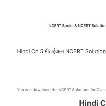
Skip
to
content
NCERT Books & NCERT Solutio
Hindi Ch 5 मीठाईवाला NCERT Solution
You can download the NCERT Solutions for Class 7
Hindi C