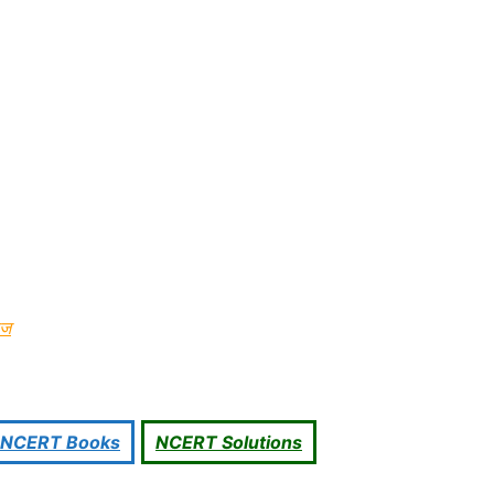
ाज
NCERT Books
NCERT Solutions